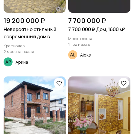
19 200 000 ₽
7 700 000 ₽
Невероятно стильный
7 700 000 ₽ Дом, 1600 м²
современный дом в
Московская
престижном районе
1 год назад
Краснодар
2 месяца назад
Aleks
Арина