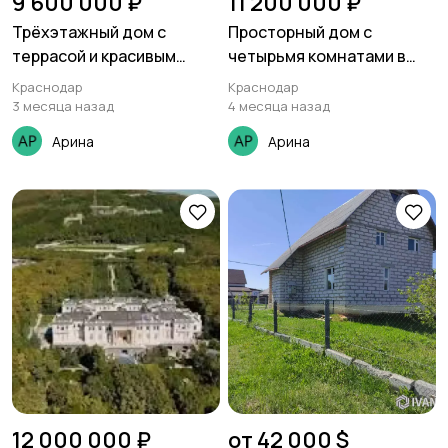
9 600 000 ₽
11 200 000 ₽
Трёхэтажный дом с
Просторный дом с
террасой и красивым
четырьмя комнатами в
видом в развитом районе
развитом районе
Краснодар
Краснодар
Краснодара
Краснодара
3 месяца назад
4 месяца назад
Арина
Арина
12 000 000 ₽
от 42 000 $