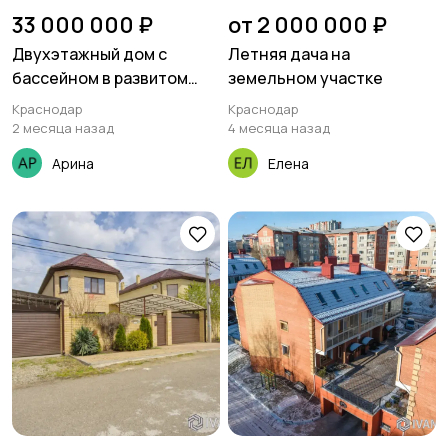
33 000 000 ₽
от 2 000 000 ₽
Двухэтажный дом с
Летняя дача на
бассейном в развитом
земельном участке
районе Краснодара
Краснодар
Краснодар
2 месяца назад
4 месяца назад
Арина
Елена