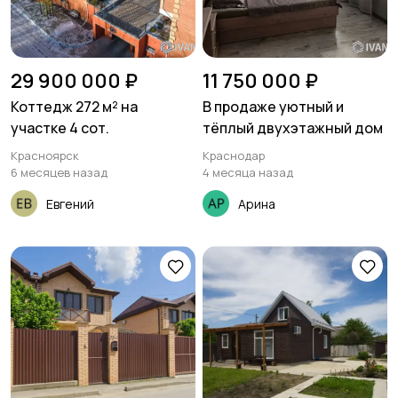
29 900 000 ₽
11 750 000 ₽
Коттедж 272 м² на
В продаже уютный и
участке 4 сот.
тёплый двухэтажный дом
Красноярск
Краснодар
6 месяцев назад
4 месяца назад
Евгений
Арина