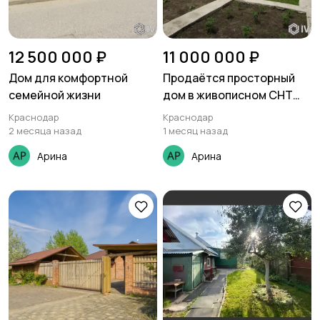
12 500 000 ₽
11 000 000 ₽
Дом для комфортной
Продаётся просторный
семейной жизни
дом в живописном СНТ
«Солнечное» Краснодара
Краснодар
Краснодар
2 месяца назад
1 месяц назад
Арина
Арина