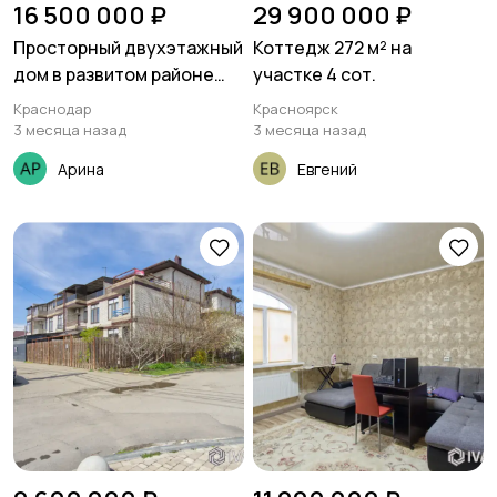
16 500 000 ₽
29 900 000 ₽
Просторный двухэтажный
Коттедж 272 м² на
дом в развитом районе
участке 4 сот.
Краснодара
Краснодар
Красноярск
3 месяца назад
3 месяца назад
Арина
Евгений