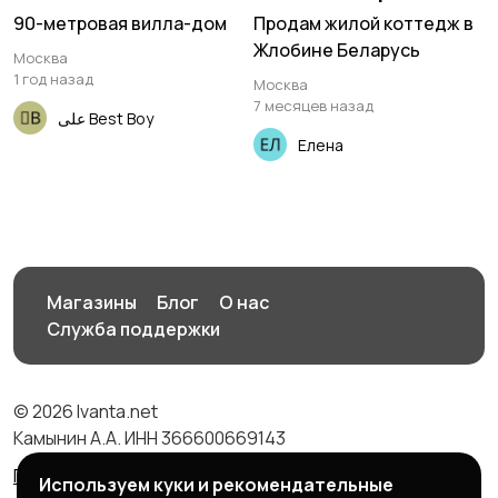
90-метровая вилла-дом
Продам жилой коттедж в
Жлобине Беларусь
Москва
1 год назад
Москва
7 месяцев назад
علی Best Boy
Елена
Магазины
Блог
О нас
Служба поддержки
© 2026 Ivanta.net
Камынин А.А. ИНН 366600669143
Правила сервиса
Политика конфиденциальности
Используем куки и рекомендательные