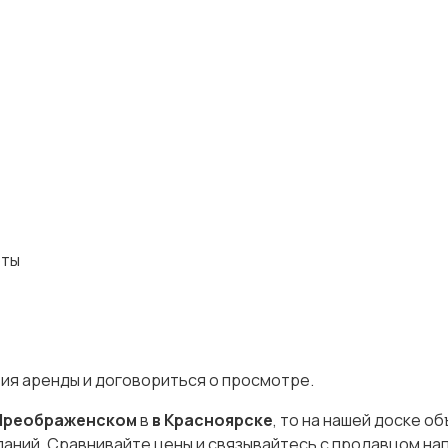
оты
вия аренды и договориться о просмотре.
 Преображенском
в
в Красноярске
, то на нашей доске о
паний. Сравнивайте цены и связывайтесь с продавцом на