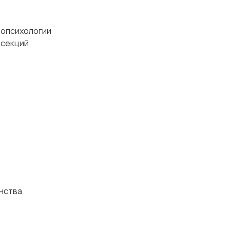
ропсихологии
 секций
нства