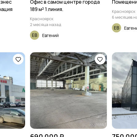
изнес
Офис в самом центре города
Помещение
рация
189 м² 1 линия.
Красноярск
6 месяцев н
Красноярск
2 месяца назад
Евген
Евгений
690 000 ₽
750 00