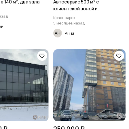
 140 м², два зала
Автосервис 500 м² с
клиентской зоной и
территорией
азад
Красноярск
5 месяцев назад
ий
Анна
0 ₽
250 000 ₽