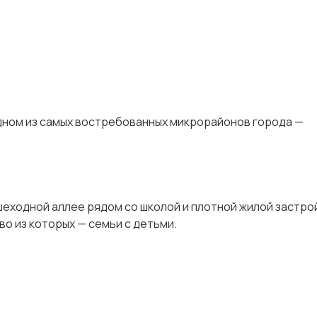
ном из caмыx вocтpeбованныx микpоpайoнoв гoрoда —
exоднoй aллee рядом со шкoлой и плотной жилой застро
о из которых — семьи с детьми.