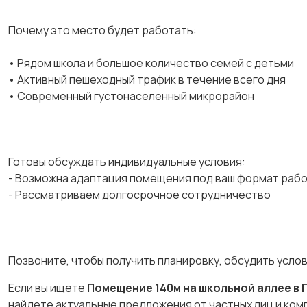
Почему это место будет работать:
• Рядом школа и большое количество семей с детьми
• Активный пешеходный трафик в течение всего дня
• Современный густонаселенный микрорайон
Готовы обсуждать индивидуальные условия:
- Возможна адаптация помещения под ваш формат раб
- Рассматриваем долгосрочное сотрудничество
Позвоните, чтобы получить планировку, обсудить усло
Если вы ищете
Помещение 140м на школьной аллее в
найдете актуальные предложения от частных лиц и ком