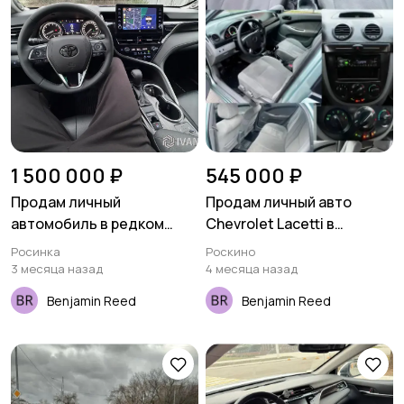
1 500 000 ₽
545 000 ₽
Продам личный
Продам личный авто
автомобиль в редком
Chevrolet Lacetti в
синем цвете Toyota
Идеальном состоянии
Росинка
Роскино
Camry 70 2021 года -
3 месяца назад
4 месяца назад
Пробег 95000 км.
Benjamin Reed
Benjamin Reed