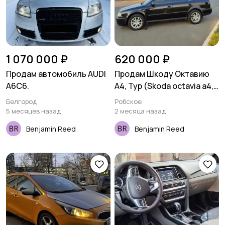
1 070 000 ₽
620 000 ₽
Продам автомобиль AUDI
Продам Шкоду Октавию
A6C6.
А4, Тур (Skoda octavia a4,
Tour) 2008 года. Пробег
Белгород
Робское
235.000км.
5 месяцев назад
2 месяца назад
Benjamin Reed
Benjamin Reed