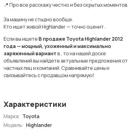
📍 Про все расскажу честно и без скрытых моментов
За машину не стыдно вообще.
Кто ищет живой Highlander — точно оценит.
Если вы ищете
В продаже Toyota Highlander 2012
года — мощный, ухоженный и максимально
заряженный вариант
в
, то на нашей доске
объявлений вы найдете актуальные предложения от
частных лиц и компаний. Сравнивайте цены и
связывайтесь с продавцом напрямую!
Характеристики
Марка:
Toyota
Модель:
Highlander