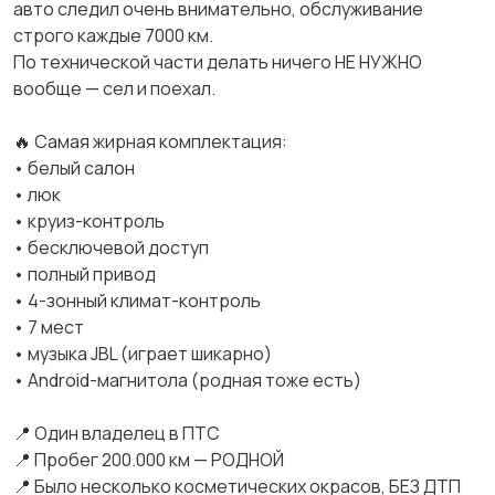
авто следил очень внимательно, обслуживание
строго каждые 7000 км.
По технической части делать ничего НЕ НУЖНО
вообще — сел и поехал.
🔥 Самая жирная комплектация:
• белый салон
• люк
• круиз-контроль
• бесключевой доступ
• полный привод
• 4-зонный климат-контроль
• 7 мест
• музыка JBL (играет шикарно)
• Android-магнитола (родная тоже есть)
📍 Один владелец в ПТС
📍 Пробег 200.000 км — РОДНОЙ
📍 Было несколько косметических окрасов, БЕЗ ДТП